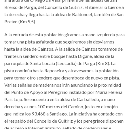
Breixo de Parga, del Concello de Gutiriz. El itinerario tuerce a
la derecha y llega hasta la aldea de Baldoncel, también de San
Breixo (Km 5,5).
A la entrada de esta población giramos a mano izquierda para
tomar una pista asfaltada que seguiremos sin desviarnos
hasta la aldea de Caínzos. A la salida de Caínzos tomamos de
frente un sendero entre bosque hasta Digañe, aldea de la
parroquia de Santa Locaia (Leocadia) de Parga (Km 8). La
pista continúa hasta Raposeira y atravesamos la población
para tomar otro sendero que desemboca de nuevo en pista.
Varias señales de madera nos irán anunciando la proximidad
del Punto de Apoyo al Peregrino instalado por María Helena
Pais Lojo. Se encuentra en la aldea de Carballedo, a mano
derecha y a unos 100 metros del Camino, justo en el mojón
que indica los 93.468 a Santiago. La iniciativa ha contado con
el respaldo del Concello de Guitiriz y los peregrinos disponen
de acceso a Internet gratuito, sellado de credenciales e