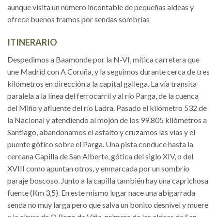
aunque visita un número incontable de pequeñas aldeas y
ofrece buenos tramos por sendas sombrías
ITINERARIO
Despedimos a Baamonde por la N-VI, mítica carretera que
une Madrid con A Coruña, y la seguimos durante cerca de tres
kilómetros en dirección a la capital gallega. La vía transita
paralela a la línea del ferrocarril y al río Parga, de la cuenca
del Miño y afluente del río Ladra. Pasado el kilómetro 532 de
la Nacional y atendiendo al mojón de los 99.805 kilómetros a
Santiago, abandonamos el asfalto y cruzamos las vías y el
puente gótico sobre el Parga. Una pista conduce hasta la
cercana Capilla de San Alberte, gótica del siglo XIV, o del
XVIII como apuntan otros, y enmarcada por un sombrío
paraje boscoso. Junto a la capilla también hay una caprichosa
fuente (Km 3,5). En este mismo lugar nace una abigarrada
senda no muy larga pero que salva un bonito desnivel y muere
a la altura de O Rego da Viña, primera de las aldeas de San