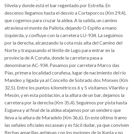
Silvela y donde está el bar regentado por Estrella. En
descenso llegamos hasta el desvío a Corteporcos (Km 29,4),
que cogemos para cruzar la aldea. A la salida, un camino
atraviesa el monte da Pallota, dejando O Espiño a mano
izquierda, y confluye con la carretera LU-934. La seguimos
por la derecha, alcanzando la cota más alta del Camino del
Norte y traspasando el límite de Lugo para entrar en la
provincia de A Coruña, donde la carretera pasa a
denominarse AC-934. Pasamos por carretera Marco das
Pías, primera localidad coruñesa, lugar de nacimiento del río
Mandeo y ligada ya al Concello de Sobrado dos Monxes (Km
32,5). Entre los puntos kilométricos 6 y 5 visitamos Vilariño y
Mesón, y en esta población, a la altura de un bar, dejamos la
carretera por la derecha (Km 35,4). Seguimos por pista hasta
Esgueva y al final de la aldea atajamos por un sendero que
lleva a la altura de Muradelo (Km 36,6). En este último tramo
las señales oficiales escasean y es fácil dudar, ya que conviven
flechas amarillas antiguas con los mojones de la Xunta y no