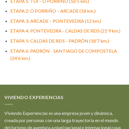
ETAPA 1: TUI – O PORRIÑO (16'5 km.)
ETAPA 2: O PORRIÑO – ARCADE (18 km.)
ETAPA 3: ARCADE – PONTEVEDRA (12 km.)
ETAPA 4: PONTEVEDRA - CALDAS DE REIS (21'9 km.)
ETAPA 5: CALDAS DE REIS – PADRÓN (18'7 km.)
ETAPA 6: PADRÓN - SANTIAGO DE COMPOSTELA
(24'6 km.)
VIVIENDO EXPERIENCIAS
Viviendo Experiencias es una empresa joven y dinámica,
creada por personas con una larga trayectoria en el mundo
del turismo de aventura a nivel nacional e internacional cuya