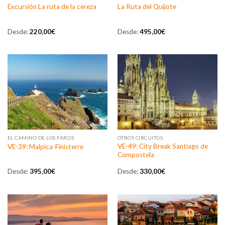
Excursión La ruta de la cereza
La Ruta del Quijote
Desde:
220,00
€
Desde:
495,00
€
EL CAMINO DE LOS FAROS
OTROS CIRCUITOS
VE-49: City Break Santiago de
VE-39: Malpica-Finisterre
Compostela
Desde:
395,00
€
Desde:
330,00
€