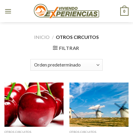
Skip
to
0
content
INICIO
/
OTROS CIRCUITOS
FILTRAR
OTROS CIRCUITOS
OTROS CIRCUITOS