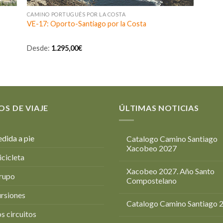
CAMINO PORTUGUÉS POR LA COSTA
VE-17: Oporto-Santiago por la Costa
Desde:
1.295,00
€
OS DE VIAJE
ÚLTIMAS NOTICIAS
dida a pie
Catalogo Camino Santiago
Xacobeo 2027
icicleta
Xacobeo 2027. Año Santo
rupo
Compostelano
rsiones
Catalogo Camino Santiago 
s circuitos