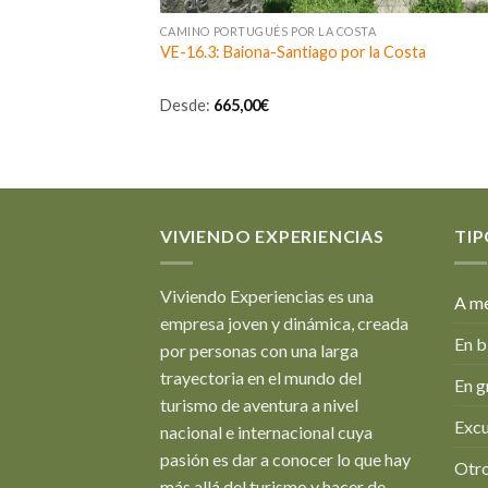
CAMINO PORTUGUÉS POR LA COSTA
VE-16.3: Baiona-Santiago por la Costa
Desde:
665,00
€
VIVIENDO EXPERIENCIAS
TIP
Viviendo Experiencias es una
A me
empresa joven y dinámica, creada
En b
por personas con una larga
trayectoria en el mundo del
En g
turismo de aventura a nivel
Excu
nacional e internacional cuya
pasión es dar a conocer lo que hay
Otro
más allá del turismo y hacer de