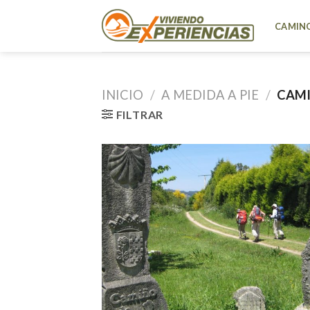
Skip
to
CAMINO
content
INICIO
/
A MEDIDA A PIE
/
CAMI
FILTRAR