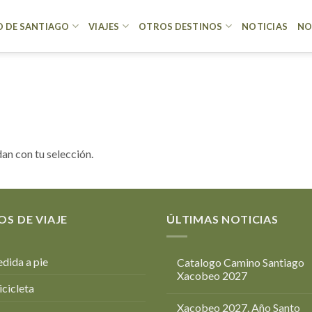
 DE SANTIAGO
VIAJES
OTROS DESTINOS
NOTICIAS
NO
an con tu selección.
OS DE VIAJE
ÚLTIMAS NOTICIAS
dida a pie
Catalogo Camino Santiago
Xacobeo 2027
icicleta
Xacobeo 2027. Año Santo