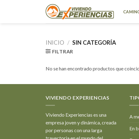
Skip
to
CAMINO
content
INICIO
/
SIN CATEGORÍA
FILTRAR
No se han encontrado productos que coincid
VIVIENDO EXPERIENCIAS
TIP
Viviendo Experiencias es una
A me
empresa joven y dinámica, creada
En b
por personas con una larga
trayectoria en el mundo del