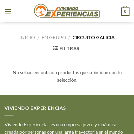
Skip
to
0
content
INICIO
/
EN GRUPO
/
CIRCUITO GALICIA
FILTRAR
No se han encontrado productos que coincidan con tu
selección.
VIVIENDO EXPERIENCIAS
Viviendo Experiencias es una empresa joven y dinámica,
creada por personas con una larga trayectoria en el mundo