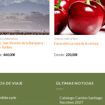
NO LEBANIEGO
OTROS CIRCUITOS
: San Vicente de la Barquera –
Excursión La ruta de la cereza
 Toribio
e:
460,00
€
Desde:
220,00
€
OS DE VIAJE
ÚLTIMAS NOTICIAS
dida a pie
Catalogo Camino Santiago
Xacobeo 2027