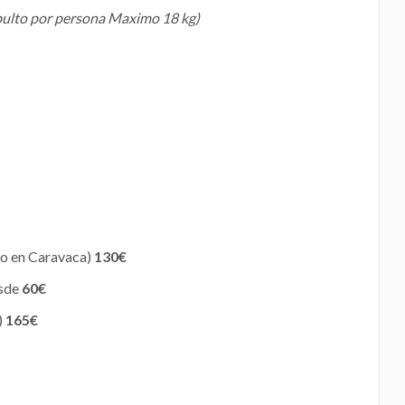
bulto por persona Maximo 18 kg)
to en Caravaca)
130€
esde
60€
)
165€