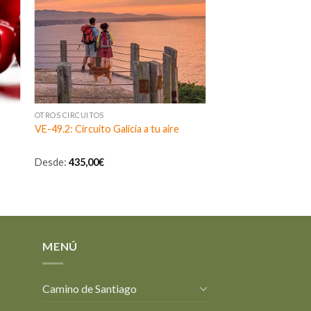
OTROS CIRCUITOS
VE-49.2: Circuito Galicia a tu aire
Desde:
435,00
€
MENÚ
Camino de Santiago