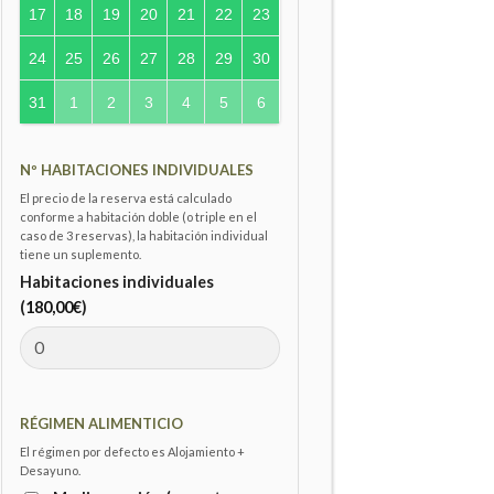
17
18
19
20
21
22
23
24
25
26
27
28
29
30
31
1
2
3
4
5
6
Nº HABITACIONES INDIVIDUALES
El precio de la reserva está calculado
conforme a habitación doble (o triple en el
caso de 3 reservas), la habitación individual
tiene un suplemento.
Habitaciones individuales
(
180,00
€
)
RÉGIMEN ALIMENTICIO
El régimen por defecto es Alojamiento +
Desayuno.