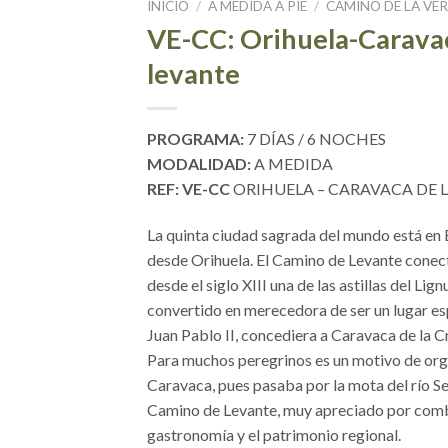
INICIO
/
A MEDIDA A PIE
/
CAMINO DE LA VE
VE-CC: Orihuela-Caravac
levante
PROGRAMA:
7 DÍAS / 6 NOCHES
MODALIDAD:
A MEDIDA
REF: VE-CC
ORIHUELA – CARAVACA DE 
La quinta ciudad sagrada del mundo está en 
desde Orihuela. El Camino de Levante conect
desde el siglo XIII una de las astillas del Li
convertido en merecedora de ser un lugar es
Juan Pablo II, concediera a Caravaca de la C
Para muchos peregrinos es un motivo de orgu
Caravaca, pues pasaba por la mota del río S
Camino de Levante, muy apreciado por combina
gastronomía y el patrimonio regional.