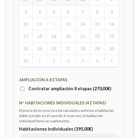
3
4
5
6
7
8
9
10
11
12
13
14
15
16
17
18
19
20
21
22
23
24
25
26
27
28
29
30
31
1
2
3
4
5
6
AMPLIACIÓN A 8 ETAPAS
Contratar ampliación 8 etapas (
270,00
€
)
Nº HABITACIONES INDIVIDUALES (4 ETAPAS)
El precio de la reserva está calculado conforme a habitación
doble (o triple en el caso de 3 reservas), la habitación
individual tiene un suplemento.
Habitaciones individuales (
195,00
€
)