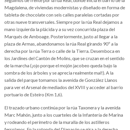
Seguimos de frente por la rúa Real, donde inicia el barrio de la
Magdalena, de viviendas modernistas y diseñado en forma de
tableta de chocolate con seis calles paralelas cortadas por
otras nueve transversales. Siempre por la rúa Real dejamos a
mano izquierda la plácida y a su vez concurrida plaza del
Marqués de Amboage. Posteriormente, justo al llegar a la
plaza de Armas, abandonamos la rúa Real girando 90º a la
derecha por la rúa Terra o calle de la Tierra. Desemboca en
los Jardines del Cantón de Molins, que se cruzan en el sentido
de la marcha (¡ojo porque el mojón jacobeo queda bajo la
sombra de los árboles y se aprecia realmente mal!). A la
salida del parque tomamos la avenida de González Llanos
para ver el Arsenal de mediados del XVIII y acceder al barrio
portuario de Esteiro (Km 1,6).
El trazado urbano continúa por la rúa Taxonera y la avenida
Marc Mahón, junto a los cuarteles de la Infantería de Marina
y rodeando el perímetro de la muralla de los astilleros
ferrolanos. En la rotonda del Diapasón se gira a la derecha