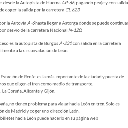
r desde la Autopista de Huerna
AP-66
, pagando peaje y con salida
e coger la salida por la carretera
CL-623
.
por la Autovía
A-6
hasta llegar a Astorga donde se puede continua
por desvío de la carretera Nacional
N-120
.
cceso es la autopista de Burgos
A-231
con salida en la carretera
cilmente a la circunvalación de León.
Estación de Renfe, es la más importante de la ciudad y puerta de
eros que eligen el tren como medio de transporte.
 La Coruña, Alicante y Gijón.
aña, no tienen problema para viajar hacia León en tren. Solo es
ión de Madrid y coger uno dirección León.
 billetes hacia León puede hacerlo en su página web