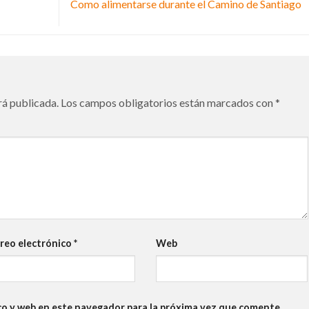
Como alimentarse durante el Camino de Santiago
rá publicada.
Los campos obligatorios están marcados con
*
reo electrónico
*
Web
co y web en este navegador para la próxima vez que comente.