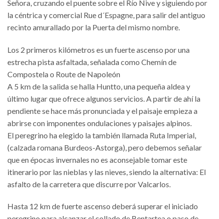
Señora, cruzando el puente sobre el Río Nive y siguiendo por
la céntrica y comercial Rue d´Espagne, para salir del antiguo
recinto amurallado por la Puerta del mismo nombre.
Los 2 primeros kilómetros es un fuerte ascenso por una
estrecha pista asfaltada, señalada como Chemín de
Compostela o Route de Napoleón
A 5 km de la salida se halla Huntto, una pequeña aldea y
último lugar que ofrece algunos servicios. A partir de ahí la
pendiente se hace más pronunciada y el paisaje empieza a
abrirse con imponentes ondulaciones y paisajes alpinos.
El peregrino ha elegido la también llamada Ruta Imperial,
(calzada romana Burdeos-Astorga), pero debemos señalar
que en épocas invernales no es aconsejable tomar este
itinerario por las nieblas y las nieves, siendo la alternativa: El
asfalto de la carretera que discurre por Valcarlos.
Hasta 12 km de fuerte ascenso deberá superar el iniciado
peregrino para alcanzar el collado de Bentartea o paso de