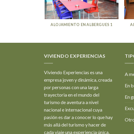
EN ALBERGUES 12
ALOJAMIENTO EN ALBERGUES 1
A
VIVIENDO EXPERIENCIAS
TIP
Viviendo Experiencias es una
A me
empresa joven y dinámica, creada
En b
por personas con una larga
trayectoria en el mundo del
En g
turismo de aventura a nivel
Excu
nacional e internacional cuya
pasión es dar a conocer lo que hay
Otro
más allá del turismo y hacer de
cada viaje una experiencia única.