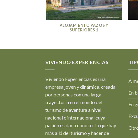
NTO PAZOS Y
ALOJAMIENTO PAZOS Y
IORES 12
SUPERIORES 1
VIVIENDO EXPERIENCIAS
TIP
Viviendo Experiencias es una
A me
empresa joven y dinámica, creada
En b
por personas con una larga
trayectoria en el mundo del
En g
turismo de aventura a nivel
Excu
nacional e internacional cuya
pasión es dar a conocer lo que hay
Otro
más allá del turismo y hacer de