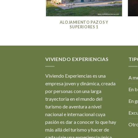
NTO PAZOS Y
ALOJAMIENTO PAZOS Y
IORES 12
SUPERIORES 1
VIVIENDO EXPERIENCIAS
TIP
Viviendo Experiencias es una
A me
empresa joven y dinámica, creada
En b
por personas con una larga
trayectoria en el mundo del
En g
turismo de aventura a nivel
Excu
nacional e internacional cuya
pasión es dar a conocer lo que hay
Otro
más allá del turismo y hacer de
cada viaje una experiencia única.