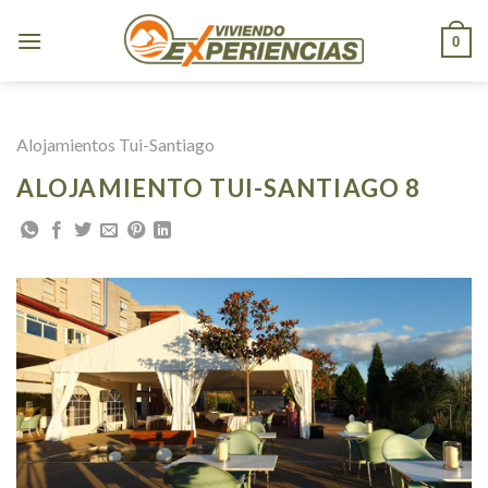
Skip
to
0
content
Alojamientos Tui-Santiago
ALOJAMIENTO TUI-SANTIAGO 8