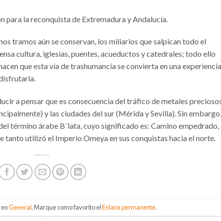
n para la reconquista de Extremadura y Andalucía.
nos tramos aún se conservan, los miliarios que salpican todo el
nsa cultura, iglesias, puentes, acueductos y catedrales; todo ello
 hacen que esta vía de trashumancia se convierta en una experienci
disfrutarla.
ucir a pensar que es consecuencia del tráfico de metales precioso
incipalmente) y las ciudades del sur (Mérida y Sevilla). Sin embargo
 del término árabe B´lata, cuyo significado es: Camino empedrado,
e tanto utilizó el Imperio Omeya en sus conquistas hacia el norte.
a en
General
. Marque como favorito el
Enlace permanente
.