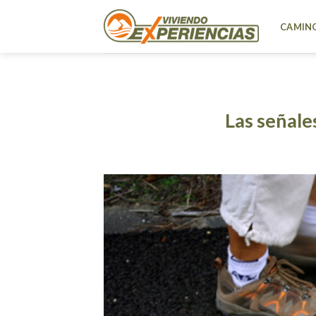
Skip
to
CAMINO
content
Las señale