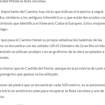
a Edad Media la Ruta Jacobea.
s importante del Camino, hay otras que indican el trayecto a seguir
a, similares a los antiguos kilométricos y que están decorados co
símbolo que identifica el Itinerario Cultural Europeo. Estos mojone
tiago.
 que pasa el Camino tienen su propia señalización (además de las
grino se encuentra con las señales GR 65 (Sendero de Gran Recorrido
También se utilizan azulejos con un grafismo de la viera acoplados a
endas.
 lo mismo que en Castilla del Norte, aunque en la provincia de León 
e peregrino que apenas se ha utilizado.
ones de piedra que se encuentran cada 500 metros, es la autonomí
a inició un ambicioso plan para recuperar la Ruta Jacobea y una de
ta.