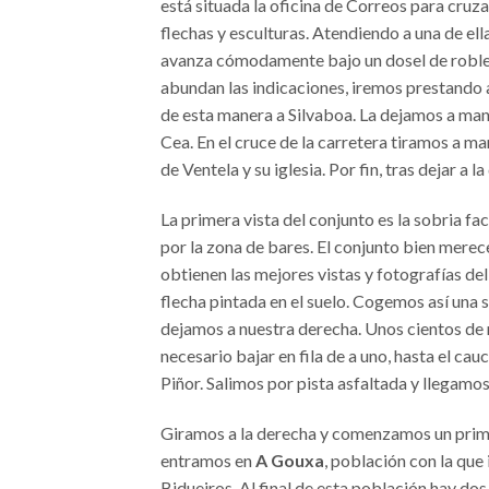
está situada la oficina de Correos para cru
flechas y esculturas. Atendiendo a una de el
avanza cómodamente bajo un dosel de robles.
abundan las indicaciones, iremos prestando a
de esta manera a Silvaboa. La dejamos a mano
Cea. En el cruce de la carretera tiramos a m
de Ventela y su iglesia. Por fin, tras dejar a
La primera vista del conjunto es la sobria fa
por la zona de bares. El conjunto bien mere
obtienen las mejores vistas y fotografías del
flecha pintada en el suelo. Cogemos así una 
dejamos a nuestra derecha. Unos cientos de m
necesario bajar en fila de a uno, hasta el ca
Piñor. Salimos por pista asfaltada y llegamo
Giramos a la derecha y comenzamos un primer
entramos en
A Gouxa
, población con la que
Bidueiros. Al final de esta población hay dos