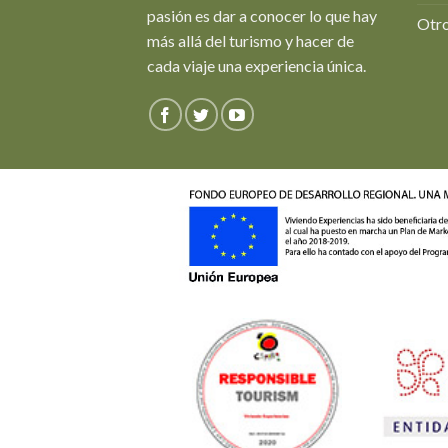
pasión es dar a conocer lo que hay
Otro
más allá del turismo y hacer de
cada viaje una experiencia única.