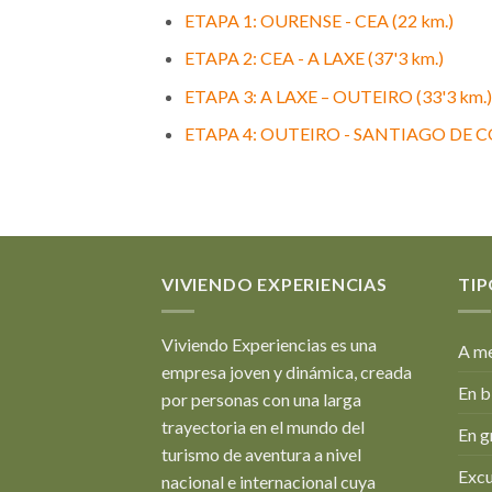
ETAPA 1: OURENSE - CEA (22 km.)
ETAPA 2: CEA - A LAXE (37'3 km.)
ETAPA 3: A LAXE – OUTEIRO (33'3 km.)
ETAPA 4: OUTEIRO - SANTIAGO DE C
VIVIENDO EXPERIENCIAS
TIP
Viviendo Experiencias es una
A me
empresa joven y dinámica, creada
En b
por personas con una larga
trayectoria en el mundo del
En g
turismo de aventura a nivel
Excu
nacional e internacional cuya