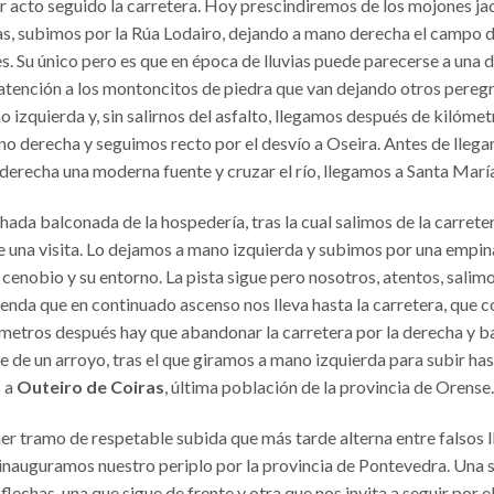
zar acto seguido la carretera. Hoy prescindiremos de los mojones 
las, subimos por la Rúa Lodairo, dejando a mano derecha el campo d
 Su único pero es que en época de lluvias puede parecerse a una de
tención a los montoncitos de piedra que van dejando otros peregrin
 izquierda y, sin salirnos del asfalto, llegamos después de kilómet
ano derecha y seguimos recto por el desvío a Oseira. Antes de llega
 la derecha una moderna fuente y cruzar el río, llegamos a Santa Marí
chada balconada de la hospedería, tras la cual salimos de la carrete
ce una visita. Lo dejamos a mano izquierda y subimos por una empi
 cenobio y su entorno. La pista sigue pero nosotros, atentos, salimo
senda que en continuado ascenso nos lleva hasta la carretera, que
etros después hay que abandonar la carretera por la derecha y baja
uce de un arroyo, tras el que giramos a mano izquierda para subir ha
s a
Outeiro de Coiras
, última población de la provincia de Orense.
 tramo de respetable subida que más tarde alterna entre falsos ll
 inauguramos nuestro periplo por la provincia de Pontevedra. Una 
 flechas, una que sigue de frente y otra que nos invita a seguir por