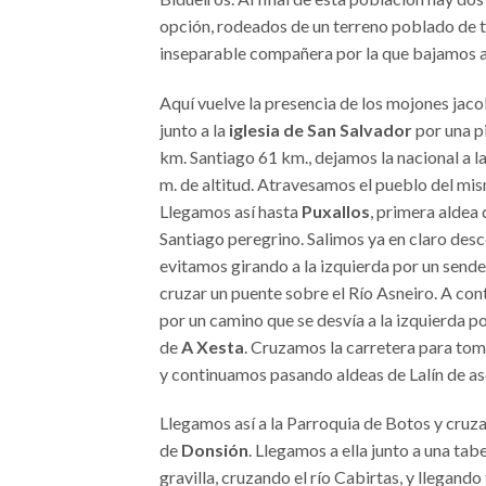
opción, rodeados de un terreno poblado de to
inseparable compañera por la que bajamos 
Aquí vuelve la presencia de los mojones jacob
junto a la
iglesia de San Salvador
por una pi
km. Santiago 61 km., dejamos la nacional a la
m. de altitud. Atravesamos el pueblo del mis
Llegamos así hasta
Puxallos
, primera aldea 
Santiago peregrino. Salimos ya en claro desce
evitamos girando a la izquierda por un sender
cruzar un puente sobre el Río Asneiro. A co
por un camino que se desvía a la izquierda po
de
A Xesta
. Cruzamos la carretera para tomar
y continuamos pasando aldeas de Lalín de as
Llegamos así a la Parroquia de Botos y cruz
de
Donsión
. Llegamos a ella junto a una ta
gravilla, cruzando el río Cabirtas, y llegando