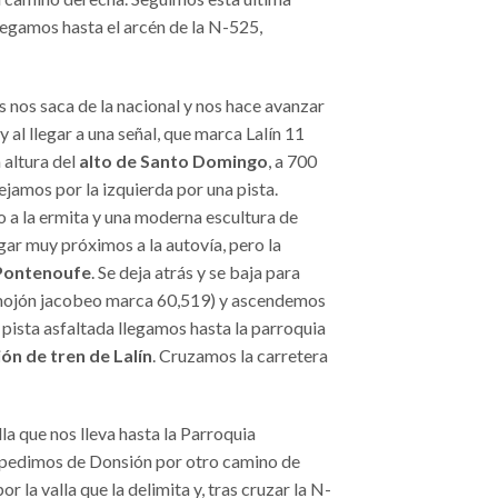
legamos hasta el arcén de la N-525,
os nos saca de la nacional y nos hace avanzar
 al llegar a una señal, que marca Lalín 11
 altura del
alto de Santo Domingo
, a 700
ejamos por la izquierda por una pista.
 a la ermita y una moderna escultura de
egar muy próximos a la autovía, pero la
Pontenoufe
. Se deja atrás y se baja para
el mojón jacobeo marca 60,519) y ascendemos
 pista asfaltada llegamos hasta la parroquia
ón de tren de Lalín
. Cruzamos la carretera
a que nos lleva hasta la Parroquia
 despedimos de Donsión por otro camino de
r la valla que la delimita y, tras cruzar la N-