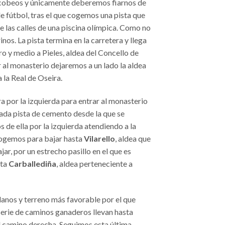
jacobeos y únicamente deberemos fiarnos de
e fútbol, tras el que cogemos una pista que
 las calles de una piscina olímpica. Como no
os. La pista termina en la carretera y llega
ro y medio a Pieles, aldea del Concello de
r al monasterio dejaremos a un lado la aldea
a la Real de Oseira.
ra por la izquierda para entrar al monasterio
nada pista de cemento desde la que se
s de ella por la izquierda atendiendo a la
 cogemos para bajar hasta
Vilarello
, aldea que
r, por un estrecho pasillo en el que es
sta
Carballediña
, aldea perteneciente a
anos y terreno más favorable por el que
serie de caminos ganaderos llevan hasta
 el camino derecha. Seguimos esta última