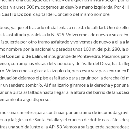
jos, y a unos 500 m. cogemos un desvío a mano izquierda. Por él l
a
Castro Dozón
, capital del Concello del mismo nombre.
eos, ya que el trazado oficial enlaza en esta localidad. Uno de ell
sta asfaltada paralela a la N-525. Volveremos de nuevo a su arcén y
 izquierda por otro tramo asfaltado y volvemos de nuevo a ella a la
mo nombre por la nacional y, pasados unos 100 m. del p.k. 280, la d
del
Concello de Lalín
, el más grande de Pontevedra. Pasamos junto
nso, con amplias vistas del viaducto y del Valle del Deza, hasta ll
o. Volveremos a girar a la izquierda, pero esta vez para entrar en
ntinuación dejamos el piso asfaltado para seguir por la derecha (
r un sendero sombrío. Al finalizarlo giramos a la derecha y por una
 una pista asfaltada hasta llegar a la altura del barrio de la
Estaci
entamiento algo disperso.
amos una carretera para continuar por un tramo de incómoda gravill
berna y la iglesia de Santa Eulalia y el crucero de doble cara. Nos
 tras una subida junto a la AP-53. Vamos a su izquierda, separados po