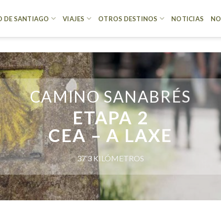
 DE SANTIAGO
VIAJES
OTROS DESTINOS
NOTICIAS
NO
CAMINO SANABRÉS
ETAPA 2
CEA – A LAXE
37’3 KILÓMETROS