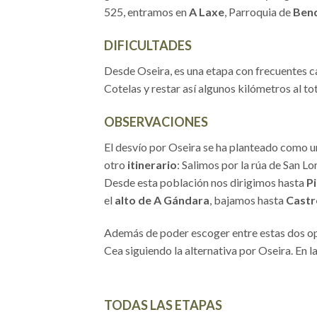
525, entramos en
A Laxe
, Parroquia de
Bend
DIFICULTADES
Desde Oseira, es una etapa con frecuentes c
Cotelas y restar así algunos kilómetros al tot
OBSERVACIONES
El desvío por Oseira se ha planteado como un
otro
itinerario
: Salimos por la rúa de San Lo
Desde esta población nos dirigimos hasta
P
el
alto de A Gándara
, bajamos hasta
Castr
Además de poder escoger entre estas dos opc
Cea siguiendo la alternativa por Oseira. En la
TODAS LAS ETAPAS