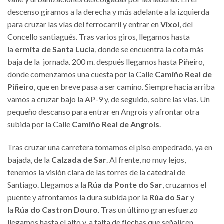
descenso giramos a la derecha y más adelante a la izquierda
para cruzar las vías del ferrocarril y entrar en
Vixoi
, del
Concello santiagués. Tras varios giros, llegamos hasta
la
ermita de Santa Lucía
, donde se encuentra la cota más
baja de la jornada. 200 m. después llegamos hasta Piñeiro,
donde comenzamos una cuesta por la Calle
Camiño Real de
Piñeiro
, que en breve pasa a ser camino. Siempre hacia arriba
vamos a cruzar bajo la AP-9 y, de seguido, sobre las vías. Un
pequeño descanso para entrar en Angrois y afrontar otra
subida por la Calle
Camiño Real de Angrois
.
Tras cruzar una carretera tomamos el piso empedrado, ya en
bajada, de la
Calzada de Sar
. Al frente, no muy lejos,
tenemos la visión clara de las torres de la catedral de
Santiago. Llegamos a la
Rúa da Ponte do Sar
, cruzamos el
puente y afrontamos la dura subida por la
Rúa do Sar
y
la
Rúa do Castron Douro
. Tras un último gran esfuerzo
llegamos hasta el alto y, a falta de flechas que señalicen,