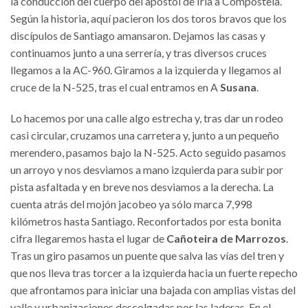
la conducción del cuerpo del apóstol de Iria a Compostela.
Según la historia, aquí pacieron los dos toros bravos que los
discípulos de Santiago amansaron. Dejamos las casas y
continuamos junto a una serrería, y tras diversos cruces
llegamos a la AC-960. Giramos a la izquierda y llegamos al
cruce de la N-525, tras el cual entramos en A
Susana
.
Lo hacemos por una calle algo estrecha y, tras dar un rodeo
casi circular, cruzamos una carretera y, junto a un pequeño
merendero, pasamos bajo la N-525. Acto seguido pasamos
un arroyo y nos desviamos a mano izquierda para subir por
pista asfaltada y en breve nos desviamos a la derecha. La
cuenta atrás del mojón jacobeo ya sólo marca 7,998
kilómetros hasta Santiago. Reconfortados por esta bonita
cifra llegaremos hasta el lugar de
Cañoteira de Marrozos
.
Tras un giro pasamos un puente que salva las vías del tren y
que nos lleva tras torcer a la izquierda hacia un fuerte repecho
que afrontamos para iniciar una bajada con amplias vistas del
valle y urbanizaciones descolgadas por las laderas. En el