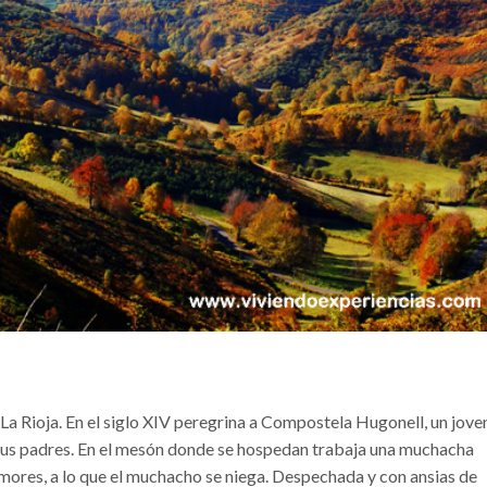
La Rioja. En el siglo XIV peregrina a Compostela Hugonell, un jove
us padres. En el mesón donde se hospedan trabaja una muchacha
amores, a lo que el muchacho se niega. Despechada y con ansias de