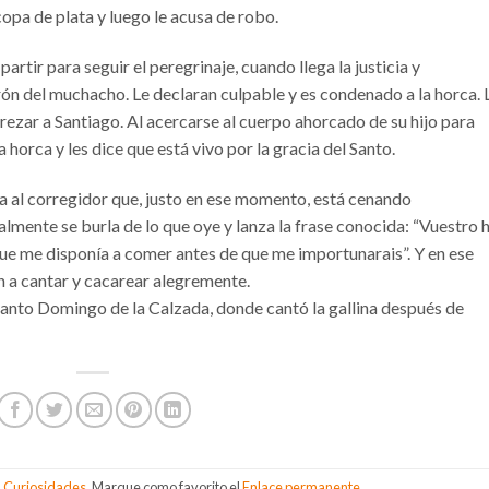
copa de plata y luego le acusa de robo.
artir para seguir el peregrinaje, cuando llega la justicia y
ón del muchacho. Le declaran culpable y es condenado a la horca. 
ezar a Santiago. Al acercarse al cuerpo ahorcado de su hijo para
horca y les dice que está vivo por la gracia del Santo.
ia al corregidor que, justo en ese momento, está cenando
lmente se burla de lo que oye y lanza la frase conocida: “Vuestro h
 que me disponía a comer antes de que me importunarais”. Y en ese
n a cantar y cacarear alegremente.
 Santo Domingo de la Calzada, donde cantó la gallina después de
n
Curiosidades
. Marque como favorito el
Enlace permanente
.