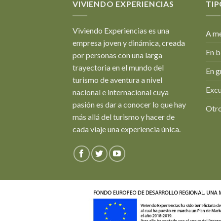
VIVIENDO EXPERIENCIAS
TIP
Viviendo Experiencias es una
A me
empresa joven y dinámica, creada
En b
por personas con una larga
trayectoria en el mundo del
En g
turismo de aventura a nivel
Excu
nacional e internacional cuya
pasión es dar a conocer lo que hay
Otro
más allá del turismo y hacer de
cada viaje una experiencia única.