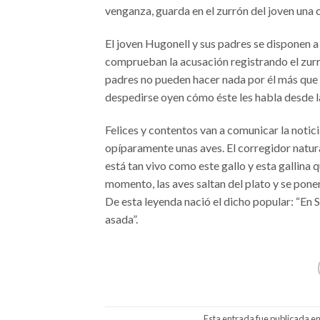
venganza, guarda en el zurrón del joven una 
El joven Hugonell y sus padres se disponen a p
comprueban la acusación registrando el zurr
padres no pueden hacer nada por él más que r
despedirse oyen cómo éste les habla desde la 
Felices y contentos van a comunicar la notic
opíparamente unas aves. El corregidor natura
está tan vivo como este gallo y esta gallina
momento, las aves saltan del plato y se pone
De esta leyenda nació el dicho popular: “En
asada”.
Esta entrada fue publicada e