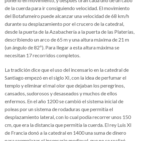
ponerlo en movimiento, y después tiran cada uno de un cabo
de la cuerda para ir consiguiendo velocidad. El movimiento
del Botafumeiro puede alcanzar una velocidad de 68 km/h
durante su desplazamiento por el crucero de la catedral,
desde la puerta de la Azabachería a la puerta de las Platerías,
describiendo un arco de 65 m y una altura máxima de 21 m
(un ángulo de 82º). Para llegar a esta altura máxima se
necesitan 17 recorridos completos.
La tradición dice que el uso del incensario en la catedral de
Santiago empezó en el siglo XI, con la idea de perfumar el
templo y eliminar el mal olor que dejaban los peregrinos,
cansados, sudorosos y desaseados y muchos de ellos
enfermos. En el año 1200 se cambió el sistema inicial de
poleas por un sistema de rodaduras que permitía el
desplazamiento lateral, con lo cual podía recorrer unos 150
cm, que era la distancia que permitía la cuerda. El rey Luis XI
de Francia donó a la catedral en 1400 una suma de dinero
para reemplazar el incensario medieval, que no se realizó