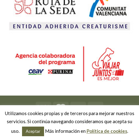
Utilizamos cookies propias y de terceros para mejorar nuestros
Copyright 2026 ©
Viviendo Experiencias
-
Política de privacidad
servicios. Si continúa navegando consideramos que acepta su
-
Política de cookies
-
Política de reservas y cancelaciones
uso.
Más información en
Política de cookies
.
Aceptar
Desarrollado por Mk On ® - Marketing y Comunicación Online