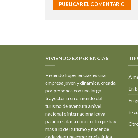
VIVIENDO EXPERIENCIAS
TIP
Viviendo Experiencias es una
A me
empresa joven y dinámica, creada
En b
por personas con una larga
trayectoria en el mundo del
En g
turismo de aventura a nivel
Excu
nacional e internacional cuya
pasión es dar a conocer lo que hay
Otro
más allá del turismo y hacer de
cada viaje una experiencia única.