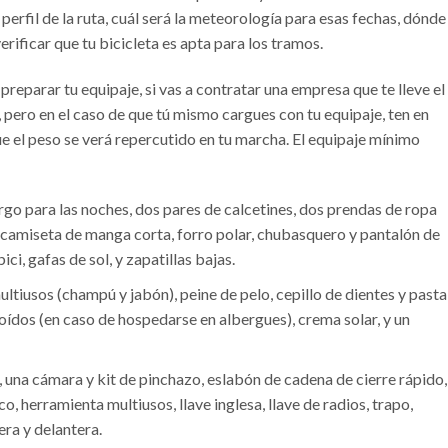
perfil de la ruta, cuál será la meteorología para esas fechas, dónde
erificar que tu bicicleta es apta para los tramos.
preparar tu equipaje, si vas a contratar una empresa que te lleve el
pero en el caso de que tú mismo cargues con tu equipaje, ten en
e el peso se verá repercutido en tu marcha. El equipaje mínimo
rgo para las noches, dos pares de calcetines, dos prendas de ropa
a camiseta de manga corta, forro polar, chubasquero y pantalón de
ici, gafas de sol, y zapatillas bajas.
ltiusos (champú y jabón), peine de pelo, cepillo de dientes y pasta
 oídos (en caso de hospedarse en albergues), crema solar, y un
 una cámara y kit de pinchazo, eslabón de cadena de cierre rápido,
o, herramienta multiusos, llave inglesa, llave de radios, trapo,
era y delantera.