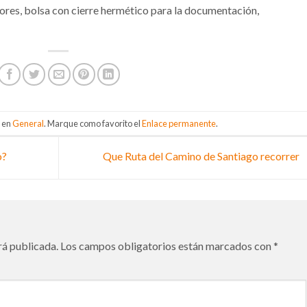
adores, bolsa con cierre hermético para la documentación,
a en
General
. Marque como favorito el
Enlace permanente
.
o?
Que Ruta del Camino de Santiago recorrer
rá publicada.
Los campos obligatorios están marcados con
*