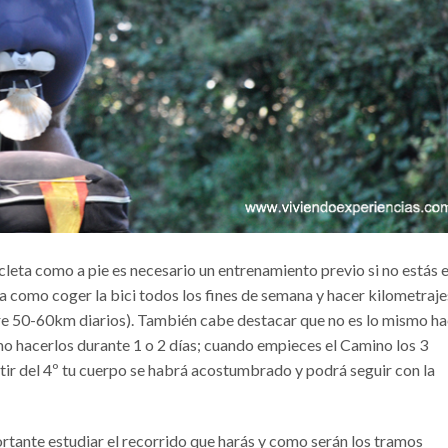
cleta como a pie es necesario un entrenamiento previo si no estás 
a como coger la bici todos los fines de semana y hacer kilometraje
ntre 50-60km diarios). También cabe destacar que no es lo mismo h
mo hacerlos durante 1 o 2 días; cuando empieces el Camino los 3
tir del 4º tu cuerpo se habrá acostumbrado y podrá seguir con la
tante estudiar el recorrido que harás y como serán los tramos