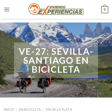
Skip
to
0
content
VE-27: SEVILLA-
SANTIAGO EN
BICICLETA
INICIO
/
EN BICICLETA
/
VÍA DE LA PLATA