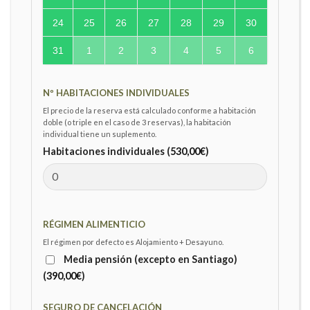
24
25
26
27
28
29
30
31
1
2
3
4
5
6
Nº HABITACIONES INDIVIDUALES
El precio de la reserva está calculado conforme a habitación
doble (o triple en el caso de 3 reservas), la habitación
individual tiene un suplemento.
Habitaciones individuales (
530,00
€
)
RÉGIMEN ALIMENTICIO
El régimen por defecto es Alojamiento + Desayuno.
Media pensión (excepto en Santiago)
(
390,00
€
)
SEGURO DE CANCELACIÓN