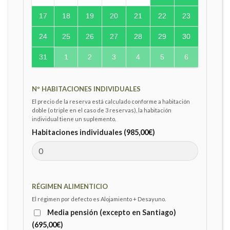
17
18
19
20
21
22
23
24
25
26
27
28
29
30
31
1
2
3
4
5
6
Nº HABITACIONES INDIVIDUALES
El precio de la reserva está calculado conforme a habitación
doble (o triple en el caso de 3 reservas), la habitación
individual tiene un suplemento.
Habitaciones individuales (
985,00
€
)
RÉGIMEN ALIMENTICIO
El régimen por defecto es Alojamiento + Desayuno.
Media pensión (excepto en Santiago)
(
695,00
€
)