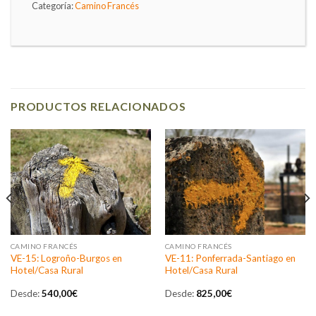
Categoría:
Camino Francés
PRODUCTOS RELACIONADOS
CAMINO FRANCÉS
CAMINO FRANCÉS
VE-15: Logroño-Burgos en
VE-11: Ponferrada-Santiago en
Hotel/Casa Rural
Hotel/Casa Rural
Desde:
540,00
€
Desde:
825,00
€