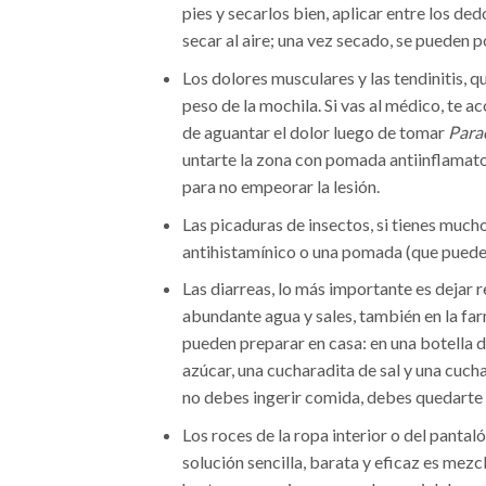
pies y secarlos bien, aplicar entre los de
secar al aire; una vez secado, se pueden p
Los dolores musculares y las tendinitis, q
peso de la mochila. Si vas al médico, te a
de aguantar el dolor luego de tomar
Para
untarte la zona con pomada antiinflamator
para no empeorar la lesión.
Las picaduras de insectos, si tienes mucho
antihistamínico o una pomada (que puedes
Las diarreas, lo más importante es dejar 
abundante agua y sales, también en la fa
pueden preparar en casa: en una botella d
azúcar, una cucharadita de sal y una cuc
no debes ingerir comida, debes quedarte 
Los roces de la ropa interior o del pantaló
solución sencilla, barata y eficaz es mez