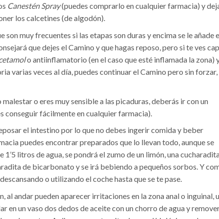
dos
Canestén Spray
(puedes comprarlo en cualquier farmacia) y dej
oner los calcetines (de algodón).
ue son muy frecuentes si las etapas son duras y encima se le añade e
consejará que dejes el Camino y que hagas reposo, pero si te ves ca
cetamol
o antiinflamatorio (en el caso que esté inflamada la zona) 
ia varias veces al día, puedes continuar el Camino pero sin forzar,
 malestar o eres muy sensible a las picaduras, deberás ir con un
 conseguir fácilmente en cualquier farmacia).
reposar el intestino por lo que no debes ingerir comida y beber
rmacia puedes encontrar preparados que lo llevan todo, aunque se
e 1’5 litros de agua, se pondrá el zumo de un limón, una cucharadit
haradita de bicarbonato y se irá bebiendo a pequeños sorbos. Y co
descansando o utilizando el coche hasta que se te pase.
n, al andar pueden aparecer irritaciones en la zona anal o inguinal, 
clar en un vaso dos dedos de aceite con un chorro de agua y remove