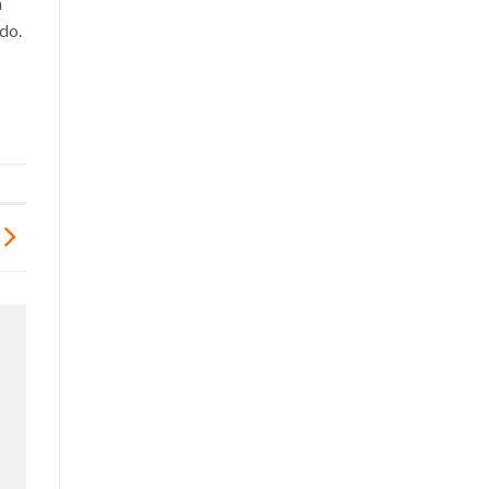
a
do.