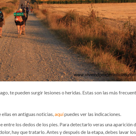
ago, te pueden surgir lesiones o heridas. Estas son las más frecuen
ellas en antiguas noticias,
aquí
puedes ver las indicaciones.
ce entre los dedos de los pies. Para detectarlo veras una aparición 
dolor, hay que tratarlo. Antes y después de la etapa, debes lavar los