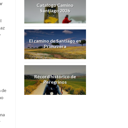
ar
Catalogo Camino
Santiago 2026
l
paz
y
El camino de Santiago en
Primavera
Récord histórico de
Peregrinos
a de
mo
una
r