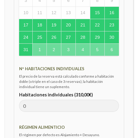
3
4
5
6
7
8
9
10
11
12
13
14
15
16
17
18
19
20
21
22
23
24
25
26
27
28
29
30
31
1
2
3
4
5
6
Nº HABITACIONES INDIVIDUALES
El precio de la reserva está calculado conforme a habitación
doble (o triple en el caso de 3 reservas), la habitación
individual tiene un suplemento.
Habitaciones individuales (
310,00
€
)
RÉGIMEN ALIMENTICIO
El régimen por defecto es Alojamiento + Desayuno.