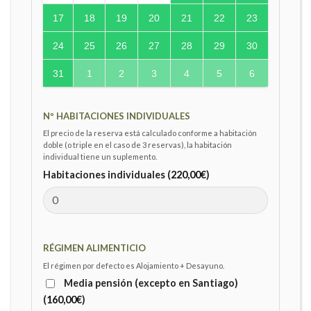
17
18
19
20
21
22
23
24
25
26
27
28
29
30
31
1
2
3
4
5
6
Nº HABITACIONES INDIVIDUALES
El precio de la reserva está calculado conforme a habitación
doble (o triple en el caso de 3 reservas), la habitación
individual tiene un suplemento.
Habitaciones individuales (
220,00
€
)
RÉGIMEN ALIMENTICIO
El régimen por defecto es Alojamiento + Desayuno.
Media pensión (excepto en Santiago)
(
160,00
€
)