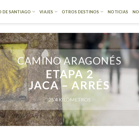
 DE SANTIAGO
VIAJES
OTROS DESTINOS
NOTICIAS
NO
CAMINO ARAGONÉS
ETAPA 2
JACA – ARRÉS
25’4 KILÓMETROS