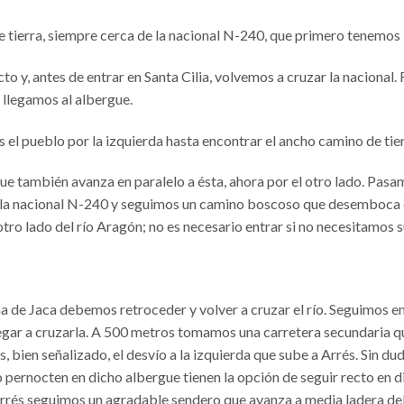
 tierra, siempre cerca de la nacional N-240, que primero tenemos a
to y, antes de entrar en Santa Cilia, volvemos a cruzar la nacional
 llegamos al albergue.
 el pueblo por la izquierda hasta encontrar el ancho camino de tier
e también avanza en paralelo a ésta, ahora por el otro lado. Pasam
 la nacional N-240 y seguimos un camino boscoso que desemboca en
otro lado del río Aragón; no es necesario entrar si no necesitamos s
a de Jaca debemos retroceder y volver a cruzar el río. Seguimos en
legar a cruzarla. A 500 metros tomamos una carretera secundaria que
bien señalizado, el desvío a la izquierda que sube a Arrés. Sin dud
 pernocten en dicho albergue tienen la opción de seguir recto en 
Arrés seguimos un agradable sendero que avanza a media ladera del