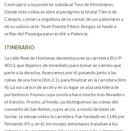
Castrojeriz y la posterior subida al Teso de Mostelares.
Desde esta colina se abre al peregrino la brutal Tierra de
Campos, comarca orgullosa de su cereal, de sus palomares y
de su valioso arte. Ya en Puente Fitero, Burgos se funde a
orillas del Pisuerga para recibir a Palencia.
ITINERARIO
La calle Real de Hontanas desemboca en la carretera BU-P-
4013, que dejamos de inmediato para tomar un camino que
parte a la derecha. Avanzamos por él, pasando junto a las
ruinas de una torre (Km 2,1), para finalizar en la carretera (Km
4). La vía carece de arcén y en su lugar se alza una hilera de
portentosos fresnos cuya sombra hace mucho más llevadero
el tránsito. Pronto, al fondo, ya distinguimos las ruinas del
convento de San Antón, cuyos arcos, a modo de túnel sin
techar, se elevan sobre la carretera. Fue fundado en 1146 por
Fernando VII y, en él, los monjes antonianos trataban a los
enfermos de una gangrena infecciosa conocida vulgarmente