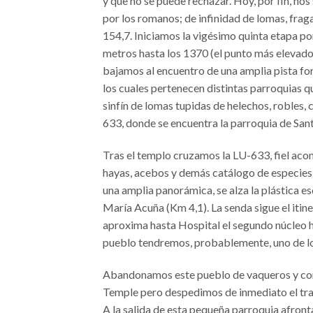
y que no se puede rechazar. Hoy, por fin, nos 
por los romanos; de infinidad de lomas, frag
154,7. Iniciamos la vigésimo quinta etapa p
metros hasta los 1370 (el punto más elevado
bajamos al encuentro de una amplia pista for
los cuales pertenecen distintas parroquias que
sinfín de lomas tupidas de helechos, robles, 
633, donde se encuentra la parroquia de Sant
Tras el templo cruzamos la LU-633, fiel aco
hayas, acebos y demás catálogo de especies at
una amplia panorámica, se alza la plástica e
María Acuña (Km 4,1). La senda sigue el itin
aproxima hasta Hospital el segundo núcleo h
pueblo tendremos, probablemente, uno de los 
Abandonamos este pueblo de vaqueros y cont
Temple pero despedimos de inmediato el tramo
A la salida de esta pequeña parroquia afron