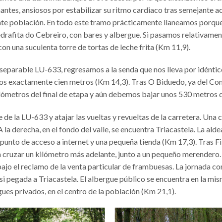
ntes, ansiosos por estabilizar su ritmo cardiaco tras semejante a
nte población. En todo este tramo prácticamente llaneamos porque
edrafita do Cebreiro, con bares y albergue. Si pasamos relativamen
on una suculenta torre de tortas de leche frita (Km 11,9).
nseparable LU-633, regresamos a la senda que nos lleva por idéntic
s exactamente cien metros (Km 14,3). Tras O Biduedo, ya del Conc
lómetros del final de etapa y aún debemos bajar unos 530 metros d
 de la LU-633 y atajar las vueltas y revueltas de la carretera. Una
 la derecha, en el fondo del valle, se encuentra Triacastela. La ald
 punto de acceso a internet y una pequeña tienda (Km 17,3). Tras F
 cruzar un kilómetro más adelante, junto a un pequeño merendero.
ajo el reclamo de la venta particular de frambuesas. La jornada co
asi pegada a Triacastela. El albergue público se encuentra en la 
rgues privados, en el centro de la población (Km 21,1).