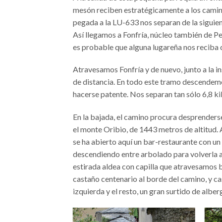
mesón reciben estratégicamente a los camina
pegada a la LU-633 nos separan de la siguie
Así llegamos a Fonfría, núcleo también de P
es probable que alguna lugareña nos reciba c
Atravesamos Fonfría y de nuevo, junto a la i
de distancia. En todo este tramo descendemo
hacerse patente. Nos separan tan sólo 6,8 ki
En la bajada, el camino procura desprenderse
el monte Oribio, de 1443 metros de altitud. A
se ha abierto aquí un bar-restaurante con un
descendiendo entre arbolado para volverla a
estirada aldea con capilla que atravesamos b
castaño centenario al borde del camino, y c
izquierda y el resto, un gran surtido de albe