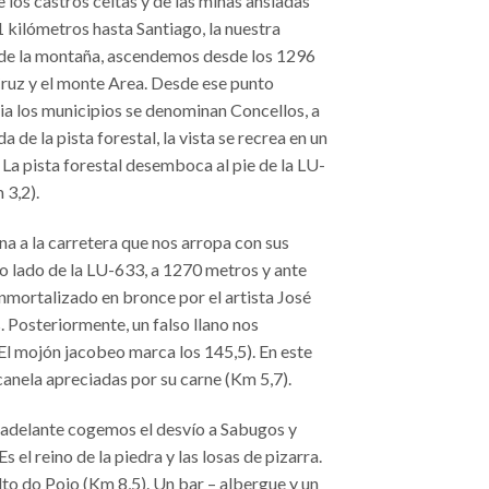
de los castros celtas y de las minas ansiadas
1 kilómetros hasta Santiago, la nuestra
n de la montaña, ascendemos desde los 1296
Cruz y el monte Area. Desde ese punto
cia los municipios se denominan Concellos, a
 de la pista forestal, la vista se recrea en un
. La pista forestal desemboca al pie de la LU-
 3,2).
a a la carretera que nos arropa con sus
tro lado de la LU-633, a 1270 metros y ante
inmortalizado en bronce por el artista José
. Posteriormente, un falso llano nos
El mojón jacobeo marca los 145,5). En este
canela apreciadas por su carne (Km 5,7).
 adelante cogemos el desvío a Sabugos y
l reino de la piedra y las losas de pizarra.
to do Poio (Km 8,5). Un bar – albergue y un