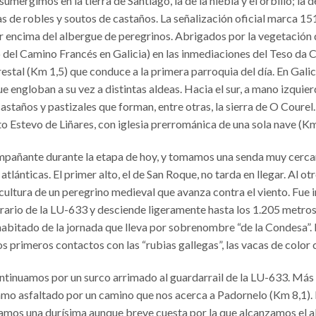
sumergimos en la tierra de Santiago, la de la niebla y el orbillo; la 
as de robles y soutos de castaños. La señalización oficial marca 15
or encima del albergue de peregrinos. Abrigados por la vegetació
 del Camino Francés en Galicia) en las inmediaciones del Teso da 
estal (Km 1,5) que conduce a la primera parroquia del día. En Gali
 engloban a su vez a distintas aldeas. Hacia el sur, a mano izquierda
castaños y pastizales que forman, entre otras, la sierra de O Courel
o Estevo de Liñares, con iglesia prerrománica de una sola nave (Km
mpañante durante la etapa de hoy, y tomamos una senda muy cercan
lánticas. El primer alto, el de San Roque, no tarda en llegar. Al o
scultura de un peregrino medieval que avanza contra el viento. Fue 
erario de la LU-633 y desciende ligeramente hasta los 1.205 metros
abitado de la jornada que lleva por sobrenombre “de la Condesa”. 
primeros contactos con las “rubias gallegas”, las vacas de color 
inuamos por un surco arrimado al guardarrail de la LU-633. Más
 asfaltado por un camino que nos acerca a Padornelo (Km 8,1). Es e
tamos una durísima aunque breve cuesta por la que alcanzamos el al