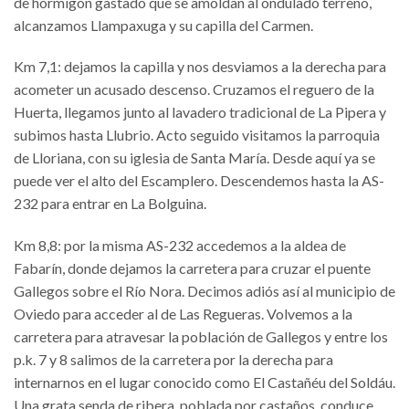
de hormigón gastado que se amoldan al ondulado terreno,
alcanzamos Llampaxuga y su capilla del Carmen.
Km 7,1: dejamos la capilla y nos desviamos a la derecha para
acometer un acusado descenso. Cruzamos el reguero de la
Huerta, llegamos junto al lavadero tradicional de La Pipera y
subimos hasta Llubrio. Acto seguido visitamos la parroquia
de Lloriana, con su iglesia de Santa María. Desde aquí ya se
puede ver el alto del Escamplero. Descendemos hasta la AS-
232 para entrar en La Bolguina.
Km 8,8: por la misma AS-232 accedemos a la aldea de
Fabarín, donde dejamos la carretera para cruzar el puente
Gallegos sobre el Río Nora. Decimos adiós así al municipio de
Oviedo para acceder al de Las Regueras. Volvemos a la
carretera para atravesar la población de Gallegos y entre los
p.k. 7 y 8 salimos de la carretera por la derecha para
internarnos en el lugar conocido como El Castañéu del Soldáu.
Una grata senda de ribera, poblada por castaños, conduce